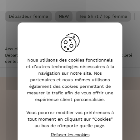
Débardeur femme
NEW
Tee Shirt / Top femme
Accueil
>
Vêtements femme
>
Tee Shirt / Top femme
>
Débardeur femme
>
Top femme jaune pâle à bretelles décolleté
Nous utilisons des cookies fonctionnels
dentelle et boutons
et d’autres technologies nécessaires à la
navigation sur notre site. Nos
partenaires et nous-mêmes utilisons
également des cookies permettant de
mesurer le trafic afin de vous offrir une
expérience client personnalisée.
LIVRAISON RAPIDE
Vous pourrez modifier vos préférences à
OFFERTE DÈS 70€
tout moment en cliquant sur “Cookies”
au bas de n'importe quelle page.
Refuser les cookies