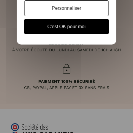
RETOURS SOUS 14 JOURS
Personnaliser
(VOIR LES CONDITIONS)
C'est OK pour moi
SERVICE CLIENT
À VOTRE ÉCOUTE DU LUNDI AU SAMEDI DE 10H À 18H
PAIEMENT 100% SÉCURISÉ
CB, PAYPAL, APPLE PAY ET 3X SANS FRAIS