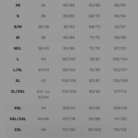
XS
34
80/85
60/66
86/90
S
36
85/90
66/70
90/94
S/M
36/38
85/93
68/73
92/97
M
38
90/95
71/75
95/99
M/L
38/40
90/96
73/79
97/102
L
40
95/100
76/81
100/104
L/XL
40/42
95/103
78/85
102/107
XL
42
100/105
82/87
105/109
XL/XXL
42+ ou
102/109
85/92
107/113
42/44
XXL
44
105/111
90/95
109/115
XXL/3XL
44/46
107/118
92/98
111/120
3XL
46
111/120
95/100
115/122