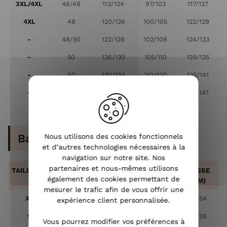
3XL/4XL
46/48
113/124
97/103
117/127
4XL
48
120/126
100/105
122/129
-
48/50
122/128
102/108
124/133
-
50
126/130
105/110
129/135
-
52
130/134
110/120
135/141
-
54
134/138
120/130
141/147
Bas : Jean, jupe, pantalon, ...
Nous utilisons des cookies fonctionnels
et d’autres technologies nécessaires à la
navigation sur notre site. Nos
partenaires et nous-mêmes utilisons
TAILLE US
TAILLE FR
TAILLE
BASSIN
CUISSE
également des cookies permettant de
(CM)
(CM)
(CM)
mesurer le trafic afin de vous offrir une
XS
34
60/64
86/90
52/54
expérience client personnalisée.
S
36
64/68
90/94
54/56
Vous pourrez modifier vos préférences à