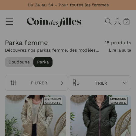
Panneau de gestion des cookies
Du 34 au 54 - Pour toutes les femmes
0
Parka femme
18 produits
Découvrez nos parkas femme, des modèles
Lire la suite
pratiques et actuels qui offrent la juste dose de
Doudoune
Parka
chaleur pour affronter la saison avec style.
TRIER
FILTRER
LIVRAISON
LIVRAISON
GRATUITE
GRATUITE