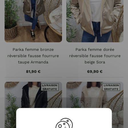
Parka femme bronze
Parka femme dorée
réversible fausse fourrure
réversible fausse fourrure
taupe Armanda
beige Sora
81,90 €
69,90 €
LIVRAISON
LIVRAISON
GRATUITE
GRATUITE