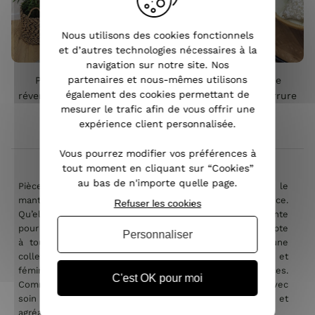
Nous utilisons des cookies fonctionnels
et d’autres technologies nécessaires à la
navigation sur notre site. Nos
partenaires et nous-mêmes utilisons
Parka femme noire
Parka femme dorée
également des cookies permettant de
réversible fausse fourrure
réversible fausse fourrure
mesurer le trafic afin de vous offrir une
Armanda
beige Armanda
expérience client personnalisée.
76,90 €
76,90 €
Vous pourrez modifier vos préférences à
tout moment en cliquant sur “Cookies”
au bas de n'importe quelle page.
Pièce incontournable du vestiaire féminin, la parka est le
manteau parfait pour conjuguer chaleur, confort et élégance.
Refuser les cookies
Qu’elle soit fine pour la mi-saison, longue et enveloppante
pour l’hiver ou réversible pour varier les styles, elle s’adapte
Personnaliser
à toutes vos envies. Chez Coindesfilles, découvrez une
collection de parkas femme tendance qui allient praticité et
féminité, pour rester stylée en toutes circonstances.
C'est OK pour moi
Comme l’ensemble de nos produits, elles sont choisies avec
soin afin de vous garantir des modèles à la fois actuels et
agréables à porter.