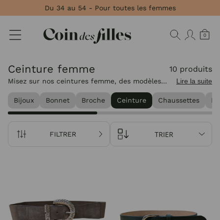
Panneau de gestion des cookies
Du 34 au 54 - Pour toutes les femmes
0
Ceinture femme
10 produits
Misez sur nos ceintures femme, des modèles
Lire la suite
pensés pour structurer vos tenues et apporter
Bijoux
Bonnet
Broche
Ceinture
Chaussettes
Ec
ce petit plus qui souligne instantanément votre
style.
TRIER
FILTRER