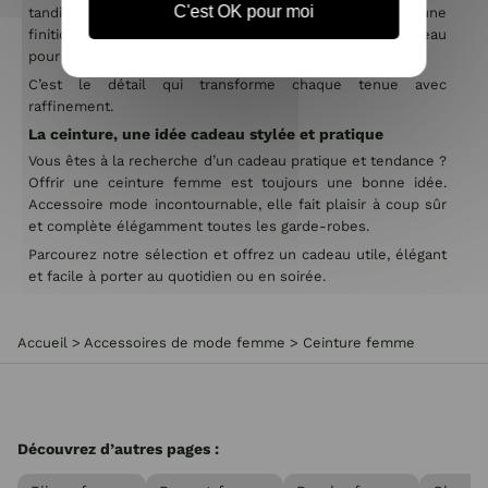
C'est OK pour moi
tandis que sur un jean ou un pantalon habillé, elle crée une
finition soignée. Osez la porter sur une veste ou un manteau
pour une allure ultra féminine et élégante.
C’est le détail qui transforme chaque tenue avec
raffinement.
La ceinture, une idée cadeau stylée et pratique
Vous êtes à la recherche d’un cadeau pratique et tendance ?
Offrir une ceinture femme est toujours une bonne idée.
Accessoire mode incontournable, elle fait plaisir à coup sûr
et complète élégamment toutes les garde-robes.
Parcourez notre sélection et offrez un cadeau utile, élégant
et facile à porter au quotidien ou en soirée.
Accueil
>
Accessoires de mode femme
>
Ceinture femme
Découvrez d’autres pages :