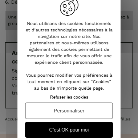
Déposez le colis dans un bureau de Poste.
Une seule étiquette est offerte par commande. Pensez à
grouper vos retours.
Nous utilisons des cookies fonctionnels
et d’autres technologies nécessaires à la
navigation sur notre site. Nos
partenaires et nous-mêmes utilisons
également des cookies permettant de
Article endommagé ou erreur de
mesurer le trafic afin de vous offrir une
commande ?
expérience client personnalisée.
Signalez-le nous sous
48 heures
via votre
Vous pourrez modifier vos préférences à
compte client, rubrique
"Mes tickets"
.
tout moment en cliquant sur “Cookies”
Veuillez joindre une photo du défaut pour un
au bas de n'importe quelle page.
traitement rapide par notre équipe.
Refuser les cookies
Personnaliser
Accueil
>
Politique de Retours & Remboursements Coindesfilles
C'est OK pour moi