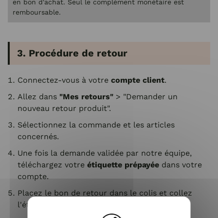
en bon d'achat. Seul le complément monétaire est
remboursable.
3. Procédure de retour
Connectez-vous à votre
compte client
.
Allez dans
"Mes retours"
> "Demander un
nouveau retour produit".
Sélectionnez la commande et les articles
concernés.
Une fois la demande validée par notre équipe,
téléchargez votre
étiquette prépayée
dans votre
compte.
Placez le bon de retour dans le colis et collez
l'étiquette sur l'emballage.