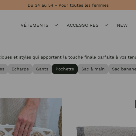
Du 34 au 54 - Pour toutes les femmes
VÊTEMENTS
ACCESSOIRES
NEW
ues et stylés qui apportent la touche finale parfaite à vos ten
es
Echarpe
Gants
Pochette
Sac à main
Sac banan