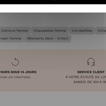
Ceinture femme
Chaussettes femme
Coindesfilles
Echa
 main femme
Vêtements Mère - Enfant
OURS SOUS 14 JOURS
SERVICE CLIENT
À VOTRE ÉCOUTE DU LU
(VOIR LES CONDITIONS)
SAMEDI DE 10H À 1