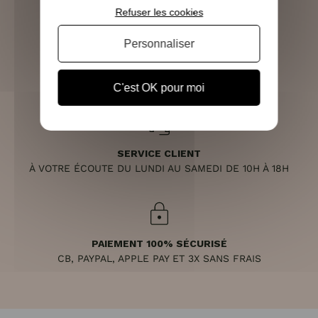
Refuser les cookies
Personnaliser
RETOURS SOUS 14 JOURS
(VOIR LES CONDITIONS)
C'est OK pour moi
SERVICE CLIENT
À VOTRE ÉCOUTE DU LUNDI AU SAMEDI DE 10H À 18H
PAIEMENT 100% SÉCURISÉ
CB, PAYPAL, APPLE PAY ET 3X SANS FRAIS