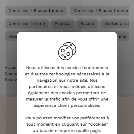
Chemisier / Blouse femme
Chemisier / Blouse femme gra
Chemisier femme
Promos
Racine
Ventes privée
Vêtements Grandes tailles femme
Vêtements femme
Accueil
>
Vêtements femme
Nous utilisons des cookies fonctionnels
>
Chemisier / Blouse femme
>
Chemisier femme
>
Chemisier femme jaune pâle broderies
et d’autres technologies nécessaires à la
fleuries beiges Cybéla
navigation sur notre site. Nos
partenaires et nous-mêmes utilisons
également des cookies permettant de
mesurer le trafic afin de vous offrir une
expérience client personnalisée.
Vous pourrez modifier vos préférences à
LIVRAISON RAPIDE
tout moment en cliquant sur “Cookies”
OFFERTE DÈS 70€
au bas de n'importe quelle page.