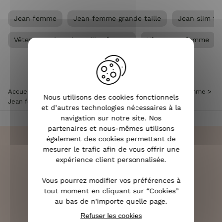
Jean femme
Jean femme grande taille
Jean slim f
Vêtements Grandes tailles femme
Vêtements femme
Accueil
>
Vêtements femme
>
Jean femme
>
Jean slim femme
>
Nous utilisons des cookies fonctionnels
Jean femme slim bleu foncé Daria
et d’autres technologies nécessaires à la
navigation sur notre site. Nos
partenaires et nous-mêmes utilisons
également des cookies permettant de
mesurer le trafic afin de vous offrir une
expérience client personnalisée.
LIVRAISON RAPIDE
Vous pourrez modifier vos préférences à
OFFERTE DÈS 70€
tout moment en cliquant sur “Cookies”
au bas de n'importe quelle page.
Refuser les cookies