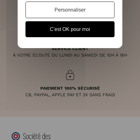
RETOURS SOUS 14 JOURS
Personnaliser
(VOIR LES CONDITIONS)
C'est OK pour moi
SERVICE CLIENT
À VOTRE ÉCOUTE DU LUNDI AU SAMEDI DE 10H À 18H
PAIEMENT 100% SÉCURISÉ
CB, PAYPAL, APPLE PAY ET 3X SANS FRAIS