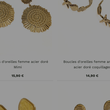
 d'oreilles femme acier doré
Boucles d'oreilles femme 
Mimi
acier doré coquillage
15,90 €
14,90 €