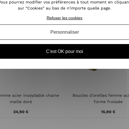
Vous pourrez modifier vos préférences à tout moment en cliquan
sur “Cookies” au bas de n'importe quelle page.
Refuser les cookies
Personnaliser
C'est OK pour moi
femme acier inoxydable chaine
Boucles d'oreilles femme ac
maille doré
forme froissée
24,90 €
15,90 €