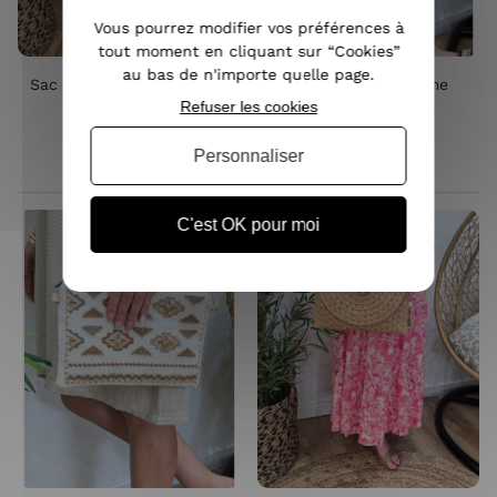
Vous pourrez modifier vos préférences à
tout moment en cliquant sur “Cookies”
au bas de n'importe quelle page.
Sac femme à bandoulière
Sac pochette femme
Refuser les cookies
Eulalia-Jaune
bohème perles et
sequins-Camel
Personnaliser
19,90 €
25,90 €
C'est OK pour moi