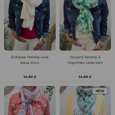
Echarpe femme unie
Foulard femme à
Adua-Ecru
imprimés Leda-Vert
14,90 €
14,90 €
NEW