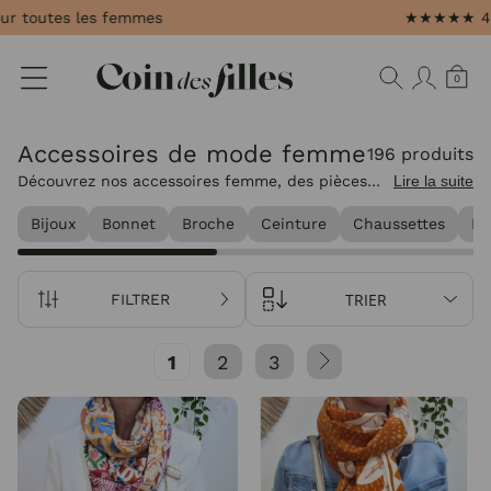
Panneau de gestion des cookies
★★★★★ 4,8 Avis Garantis
0
Accessoires de mode femme
196 produits
Découvrez nos accessoires femme, des pièces
Lire la suite
pensées pour apporter la touche finale qui
Bijoux
Bonnet
Broche
Ceinture
Chaussettes
Ec
complète et personnalise vos tenues au
quotidien.
TRIER
FILTRER
1
2
3