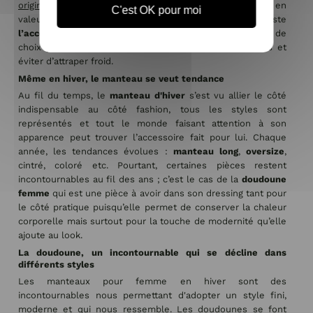
original femme
par exemple peut facilement mettre en
C'est OK pour moi
valeur une silhouette, sublimer un look. Le manteau reste
l’accessoire incontournable de l’hiver
: c’est un allié de
choix pour se protéger des températures plus fraîches et
éviter d’attraper froid.
Même en hiver, le manteau se veut tendance
Au fil du temps, le
manteau d'hiver
s’est vu allier le côté
indispensable au côté fashion, tous les styles sont
représentés et tout le monde faisant attention à son
apparence peut trouver l’accessoire fait pour lui. Chaque
année, les tendances évolues :
manteau long
,
oversize
,
cintré, coloré etc. Pourtant, certaines pièces restent
incontournables au fil des ans ; c’est le cas de la
doudoune
femme
qui est une pièce à avoir dans son dressing tant pour
le côté pratique puisqu’elle permet de conserver la chaleur
corporelle mais surtout pour la touche de modernité qu’elle
ajoute au look.
La doudoune, un incontournable qui se décline dans
différents styles
Les manteaux pour femme en hiver sont des
incontournables nous permettant d'adopter un style fini,
moderne et qui nous ressemble. Les doudounes se font