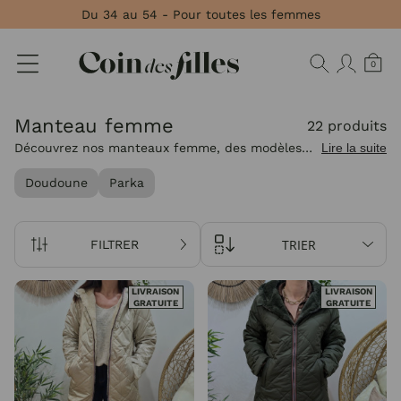
Panneau de gestion des cookies
★★★★★ 4,8 Avis Garantis
0
Manteau femme
22 produits
Découvrez nos manteaux femme, des modèles
Lire la suite
chauds et élégants pensés pour compléter vos
Doudoune
Parka
tenues avec style tout au long de la saison.
TRIER
FILTRER
LIVRAISON
LIVRAISON
GRATUITE
GRATUITE