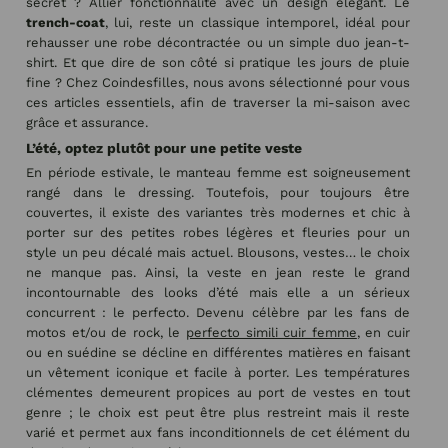
secret ? Allier fonctionnalité avec un design élégant. Le
trench-coat
, lui, reste un classique intemporel, idéal pour
rehausser une robe décontractée ou un simple duo jean-t-
shirt. Et que dire de son côté si pratique les jours de pluie
fine ? Chez Coindesfilles, nous avons sélectionné pour vous
ces articles essentiels, afin de traverser la mi-saison avec
grâce et assurance.
L’été, optez plutôt pour une petite veste
En période estivale, le manteau femme est soigneusement
rangé dans le dressing. Toutefois, pour toujours être
couvertes, il existe des variantes très modernes et chic à
porter sur des petites robes légères et fleuries pour un
style un peu décalé mais actuel. Blousons, vestes… le choix
ne manque pas. Ainsi, la veste en jean reste le grand
incontournable des looks d’été mais elle a un sérieux
concurrent : le perfecto. Devenu célèbre par les fans de
motos et/ou de rock, le
perfecto simili cuir femme
, en cuir
ou en suédine se décline en différentes matières en faisant
un vêtement iconique et facile à porter. Les températures
clémentes demeurent propices au port de vestes en tout
genre ; le choix est peut être plus restreint mais il reste
varié et permet aux fans inconditionnels de cet élément du