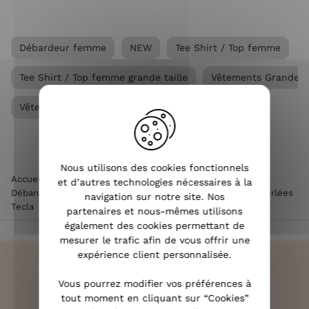
Débardeur femme
NEW
Tee Shirt / Top femme
Tee Shirt / Top femme grande taille
Vêtements Grandes 
Vêtements femme
Nous utilisons des cookies fonctionnels
Accueil
>
Vêtements femme
>
Tee Shirt / Top femme
>
et d’autres technologies nécessaires à la
Débardeur femme
>
Top femme grande taille à bretelles perlées
navigation sur notre site. Nos
Tecla
partenaires et nous-mêmes utilisons
également des cookies permettant de
mesurer le trafic afin de vous offrir une
expérience client personnalisée.
Vous pourrez modifier vos préférences à
tout moment en cliquant sur “Cookies”
LIVRAISON RAPIDE