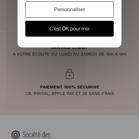
RETOURS SOUS 14 JOURS
Personnaliser
(VOIR LES CONDITIONS)
C'est OK pour moi
SERVICE CLIENT
À VOTRE ÉCOUTE DU LUNDI AU SAMEDI DE 10H À 18H
PAIEMENT 100% SÉCURISÉ
CB, PAYPAL, APPLE PAY ET 3X SANS FRAIS