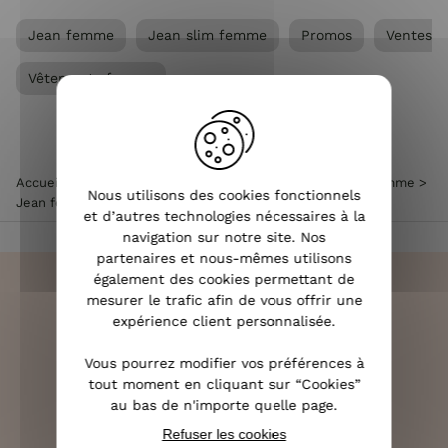
Jean femme
Jean slim femme
Promos
Ventes p
Vêtements femme
Accueil
>
Vêtements femme
>
Jean femme
>
Jean slim femme
>
Nous utilisons des cookies fonctionnels
Jean femme slim bleu foncé coupe confort push up
et d’autres technologies nécessaires à la
navigation sur notre site. Nos
partenaires et nous-mêmes utilisons
également des cookies permettant de
mesurer le trafic afin de vous offrir une
expérience client personnalisée.
LIVRAISON RAPIDE
Vous pourrez modifier vos préférences à
OFFERTE DÈS 70€
tout moment en cliquant sur “Cookies”
au bas de n'importe quelle page.
Refuser les cookies