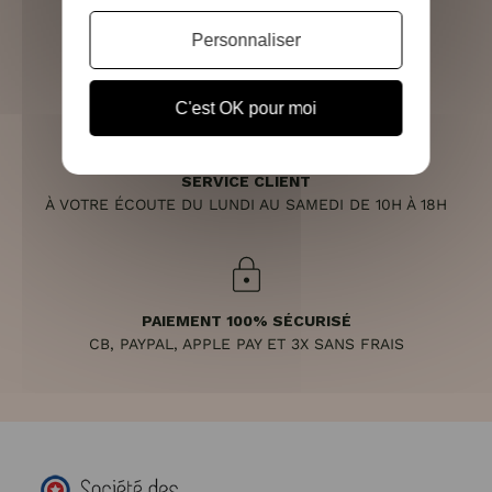
Personnaliser
RETOURS SOUS 14 JOURS
(VOIR LES CONDITIONS)
C'est OK pour moi
SERVICE CLIENT
À VOTRE ÉCOUTE DU LUNDI AU SAMEDI DE 10H À 18H
PAIEMENT 100% SÉCURISÉ
CB, PAYPAL, APPLE PAY ET 3X SANS FRAIS