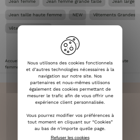
Jean femme
Jean femme grande taille
Jean large 
Jean taille haute femme
NEW
Vêtements Grandes t
Vêtements femme
Accueil
>
Vêtements femme
>
Jean femme
>
Jean taille haute
Nous utilisons des cookies fonctionnels
femme
>
Jean femme super wide bleu vintage
et d’autres technologies nécessaires à la
navigation sur notre site. Nos
partenaires et nous-mêmes utilisons
également des cookies permettant de
mesurer le trafic afin de vous offrir une
expérience client personnalisée.
LIVRAISON RAPIDE
Vous pourrez modifier vos préférences à
OFFERTE DÈS 70€
tout moment en cliquant sur “Cookies”
au bas de n'importe quelle page.
Refuser les cookies