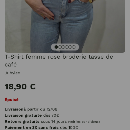
T-Shirt femme rose broderie tasse de
café
Jubylee
18,90 €
Épuisé
Livraison
à partir du 12/08
Livraison gratuite
dès 70€
Retours gratuits
sous 14 jours
(voir les conditions)
Paiement en 3X sans frais
dès 100€