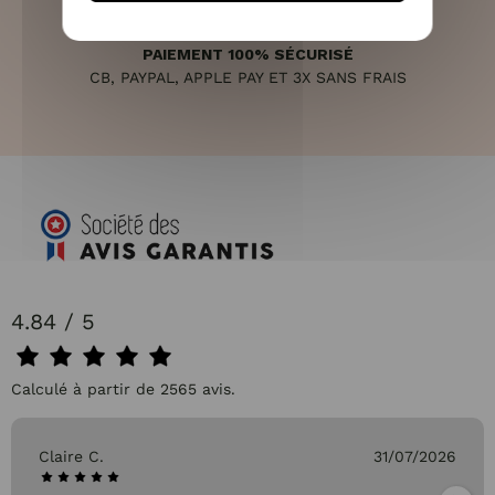
PAIEMENT 100% SÉCURISÉ
CB, PAYPAL, APPLE PAY ET 3X SANS FRAIS
4.84 / 5
Calculé à partir de 2565 avis.
Claire C.
31/07/2026