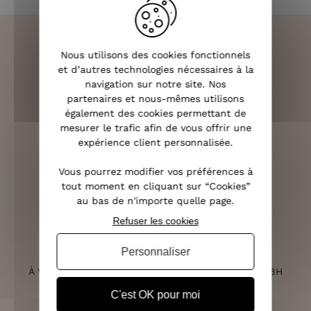
Nous utilisons des cookies fonctionnels
et d’autres technologies nécessaires à la
LIVRAISON RAPIDE
navigation sur notre site. Nos
OFFERTE DÈS 70€
partenaires et nous-mêmes utilisons
également des cookies permettant de
mesurer le trafic afin de vous offrir une
expérience client personnalisée.
RETOURS SOUS 14 JOURS
Vous pourrez modifier vos préférences à
(VOIR LES CONDITIONS)
tout moment en cliquant sur “Cookies”
au bas de n'importe quelle page.
Refuser les cookies
Personnaliser
SERVICE CLIENT
À VOTRE ÉCOUTE DU LUNDI AU SAMEDI DE 10H À 18H
C'est OK pour moi