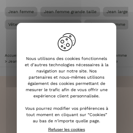
Jean femme
Jean femme grande taille
Jean large 
Vêtements Grandes tailles femme
Vêtements femme
Accueil
>
Vêtements femme
>
Vêtements Grandes Tailles femme
Nous utilisons des cookies fonctionnels
>
Jean femme grande taille
>
Jean femme mom brut Albane
et d’autres technologies nécessaires à la
navigation sur notre site. Nos
partenaires et nous-mêmes utilisons
également des cookies permettant de
mesurer le trafic afin de vous offrir une
expérience client personnalisée.
LIVRAISON RAPIDE
Vous pourrez modifier vos préférences à
OFFERTE DÈS 70€
tout moment en cliquant sur “Cookies”
au bas de n'importe quelle page.
Refuser les cookies