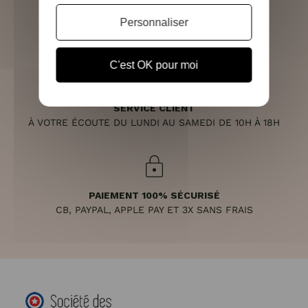
RETOURS SOUS 14 JOURS
Personnaliser
(VOIR LES CONDITIONS)
C'est OK pour moi
SERVICE CLIENT
À VOTRE ÉCOUTE DU LUNDI AU SAMEDI DE 10H À 18H
PAIEMENT 100% SÉCURISÉ
CB, PAYPAL, APPLE PAY ET 3X SANS FRAIS