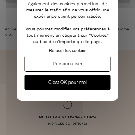
également des cookies permettant de
mesurer le trafic afin de vous offrir une
expérience client personnalisée.
Vous pourrez modifier vos préférences à
Accueil
>
Vêtements femme
>
Pull femme
>
Pull col rond femme
tout moment en cliquant sur “Cookies”
>
Pull marinière blanc rayures marines bande dorée
au bas de n'importe quelle page.
Refuser les cookies
Personnaliser
LIVRAISON RAPIDE
C'est OK pour moi
OFFERTE DÈS 70€
RETOURS SOUS 14 JOURS
(VOIR LES CONDITIONS)