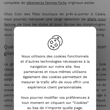
complète de
vêtements femme forte
originaux existe.
Chez Coin des filles boutique de prêt-à-porter à Calais,
vous pourrez retrouver une large sélection de
gilets pour
femme
de tous les styles et pour toutes les morphologies.
Vous ne pouvez pas vous déplacer jusqu'à Calais ? Rendez-
vous sur notre boutique en ligne pour faire votre shopping.
Quelques conseils pour bien porter son
gilet et être à la pointe de la mode
Nous utilisons des cookies fonctionnels
et d’autres technologies nécessaires à la
Le gilet pour femme se porte avec tout ! Pour un look
navigation sur notre site. Nos
casual, l'idéal est de l'associer à des beaux basiques de
partenaires et nous-mêmes utilisons
qualité : un jean taille haute, une jolie blouse fluide et une
également des cookies permettant de
belle paire de bottines à talons. Si vous n'êtes pas adepte
mesurer le trafic afin de vous offrir une
des talons, vous pouvez tout à fait opter pour une paire de
expérience client personnalisée.
sneakers ou des mocassins. Associer votre gilet avec un
pantalon patte d'eph donnera un petit côté très vintage à
Vous pourrez modifier vos préférences à
votre tenue. Si vous souhaitez un look plus sophistiqué,
tout moment en cliquant sur “Cookies”
vous pouvez choisir de porter un gilet mi-long par-dessus
au bas de n'importe quelle page.