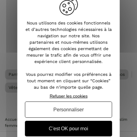
et intergénérationnel, ce vêtement
ça s
pour femme s’adapte à tous les styles
con
vestimentaires et peut être porté à
vêt
toutes les saisons. Pantalon slim, large,
Nous utilisons des cookies fonctionnels
droit, chino...
et d’autres technologies nécessaires à la
navigation sur notre site. Nos
VOIR L'ARTICLE
partenaires et nous-mêmes utilisons
également des cookies permettant de
mesurer le trafic afin de vous offrir une
expérience client personnalisée.
Vous pourrez modifier vos préférences à
Pantalon femme
Pantalon slim femme
Promos
tout moment en cliquant sur “Cookies”
au bas de n'importe quelle page.
Vêtements femme
Refuser les cookies
Personnaliser
Accueil
>
Vêtements femme
>
Pantalon femme
>
Pantalon slim
femme
>
Pantalon femme bleu marine skinny taille haute
C'est OK pour moi