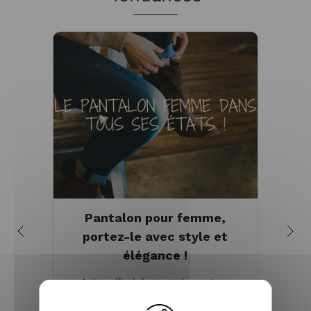
Pantalon pour femme,
Q
portez-le avec style et
s
élégance !
Vous
Aujourd'hui, le pantalon est un
de mor
classique de notre garde-robe. Unisexe
encor