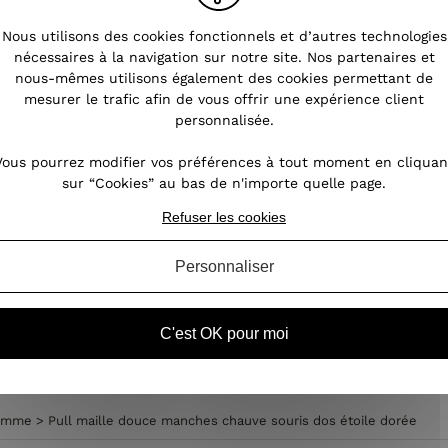
r
sa morphologie ?
Nous utilisons des cookies fonctionnels et d’autres technologies
nécessaires à la navigation sur notre site. Nos partenaires et
es,
Vous sans doute déjà entendu parler de
Qu
nous-mêmes utilisons également des cookies permettant de
e
morphologie en « A », en « huit » ou encore
gr
mesurer le trafic afin de vous offrir une expérience client
ite
en « V » ? Mais qu’est-ce que ça signifie
personnalisée.
r un
concrètement ? Comment connaître sa
ét
 un
morphologie et quels vêtements pour femme
Le
Vous pourrez modifier vos préférences à tout moment en cliquan
choisir en fonction de sa silho...
sur “Cookies” au bas de n'importe quelle page.
Refuser les cookies
VOIR L'ARTICLE
Personnaliser
C'est OK pour moi
 femme
femme
>
Pull maille douce manches chauve souris dos étoile dorée