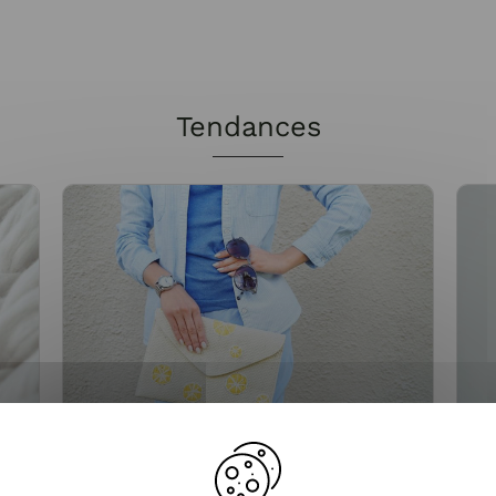
Tendances
es
Quels vêtements porter selon