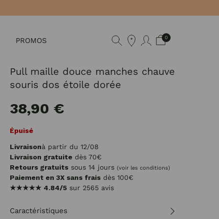
0
PROMOS
Pull maille douce manches chauve
souris dos étoile dorée
38,90 €
Épuisé
Livraison
à partir du 12/08
Livraison gratuite
dès 70€
Retours gratuits
sous 14 jours
(voir les conditions)
Paiement en 3X sans frais
dès 100€
★★★★★
4.84/5
sur 2565 avis
Caractéristiques