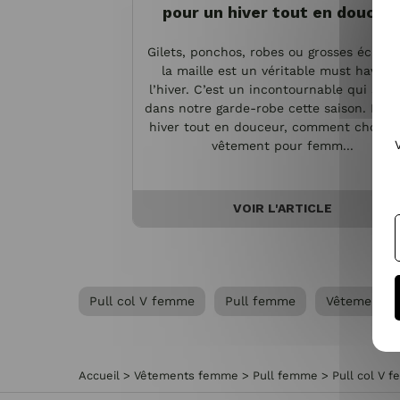
pour un hiver tout en douceu
Gilets, ponchos, robes ou grosses écharp
la maille est un véritable must have d
l’hiver. C’est un incontournable qui s’inv
dans notre garde-robe cette saison. Pou
hiver tout en douceur, comment choisir
vêtement pour femm...
VOIR L'ARTICLE
Pull col V femme
Pull femme
Vêtements
Accueil
>
Vêtements femme
>
Pull femme
>
Pull col V 