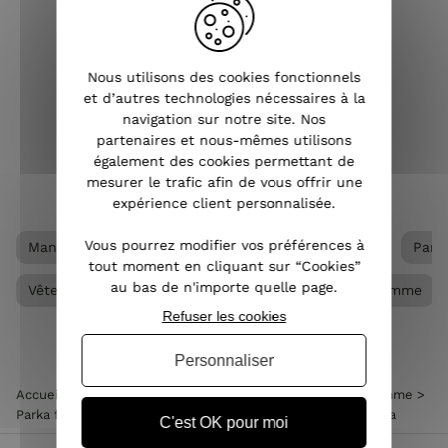
mode, la parka est devenue un
vête
indispensable dans la garde-robe
féminine. Que ce soit pour affronter la
propo
fraîcheur d'une matinée printanière,
femm
Nous utilisons des cookies fonctionnels
les intempéries automnales ou les
f
et d’autres technologies nécessaires à la
froids hivernaux, la ...
navigation sur notre site. Nos
partenaires et nous-mêmes utilisons
également des cookies permettant de
VOIR L'ARTICLE
mesurer le trafic afin de vous offrir une
expérience client personnalisée.
Vous pourrez modifier vos préférences à
Manteau femme
Manteau femme grande taille
Park
tout moment en cliquant sur “Cookies”
au bas de n'importe quelle page.
Vêtements Grandes tailles femme
Vêtements femme
Refuser les cookies
Personnaliser
Accueil
>
Vêtements femme
>
Manteau femme
>
Parka femme
>
Parka fine femme courte réversible kaki foncé et dorée Tina
C'est OK pour moi