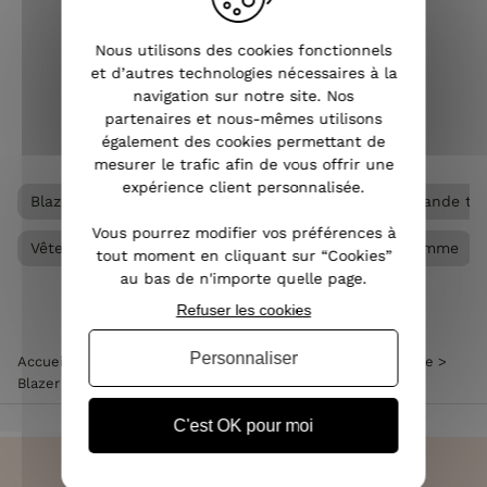
décontracté au classique perfecto
avec 
femme noir, symbole de rébellion chic,
fraî
Nous utilisons des cookies fonctionnels
en passant p...
et d’autres technologies nécessaires à la
navigation sur notre site. Nos
VOIR L'ARTICLE
partenaires et nous-mêmes utilisons
également des cookies permettant de
mesurer le trafic afin de vous offrir une
expérience client personnalisée.
Blazer femme
Veste femme
Veste femme grande tail
Vous pourrez modifier vos préférences à
Vêtements Grandes tailles femme
Vêtements femme
tout moment en cliquant sur “Cookies”
au bas de n'importe quelle page.
Refuser les cookies
Personnaliser
Accueil
>
Vêtements femme
>
Veste femme
>
Blazer femme
>
Blazer femme manches plissées kaki
C'est OK pour moi