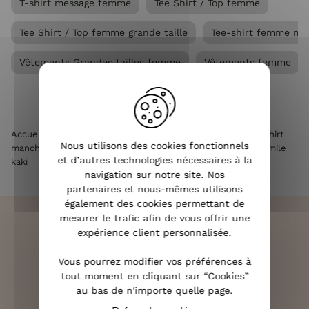
T-shirt message femme
Tee Shirt / Top femme
Tee Shirt / Top femme grande taille
Tee-shirt femme ma
Vêtements Grandes tailles femme
Vêtements femme
Accueil
>
Vêtements femme
>
Tee Shirt / Top femme
>
T-shirt
Nous utilisons des cookies fonctionnels
manches courtes femme
>
T-Shirt femme blanc broderie smile
et d’autres technologies nécessaires à la
kaki
navigation sur notre site. Nos
partenaires et nous-mêmes utilisons
également des cookies permettant de
mesurer le trafic afin de vous offrir une
expérience client personnalisée.
Vous pourrez modifier vos préférences à
LIVRAISON RAPIDE
tout moment en cliquant sur “Cookies”
OFFERTE DÈS 70€
au bas de n'importe quelle page.