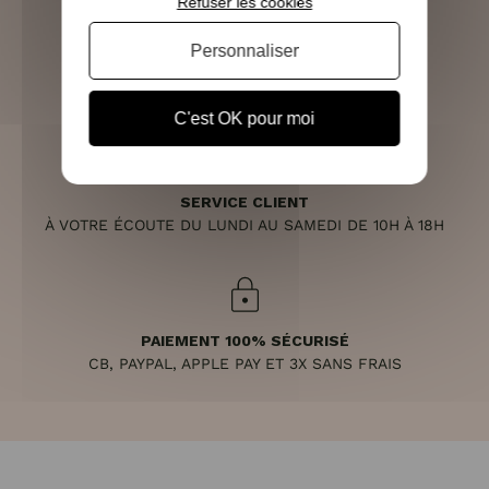
Refuser les cookies
Personnaliser
RETOURS SOUS 14 JOURS
(VOIR LES CONDITIONS)
C'est OK pour moi
SERVICE CLIENT
À VOTRE ÉCOUTE DU LUNDI AU SAMEDI DE 10H À 18H
PAIEMENT 100% SÉCURISÉ
CB, PAYPAL, APPLE PAY ET 3X SANS FRAIS