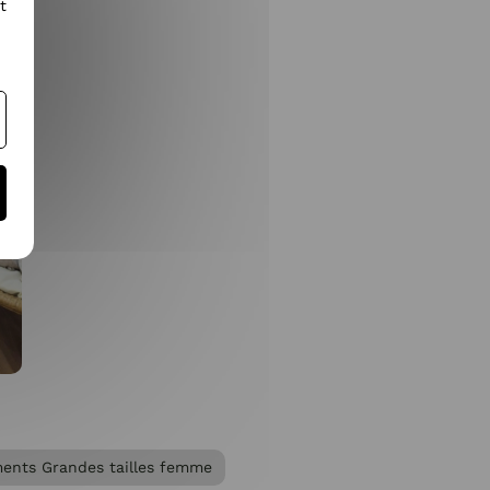
t
ents Grandes tailles femme