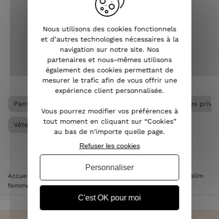
pour femme s’adapte à tous les styles
s
vestimentaires et peut être porté à
simp
Nous utilisons des cookies fonctionnels
toutes les saisons. Pantalon slim, large,
journ
et d’autres technologies nécessaires à la
droit, chino...
navigation sur notre site. Nos
partenaires et nous-mêmes utilisons
VOIR L'ARTICLE
également des cookies permettant de
mesurer le trafic afin de vous offrir une
expérience client personnalisée.
Pantalon femme
Pantalon slim femme
Ventes privé
Vous pourrez modifier vos préférences à
tout moment en cliquant sur “Cookies”
Vêtements femme
au bas de n'importe quelle page.
Refuser les cookies
Personnaliser
Accueil
>
Vêtements femme
>
Pantalon femme
>
Pantalon slim
femme
>
Pantalon femme similicuir kaki foncé skinny
C'est OK pour moi