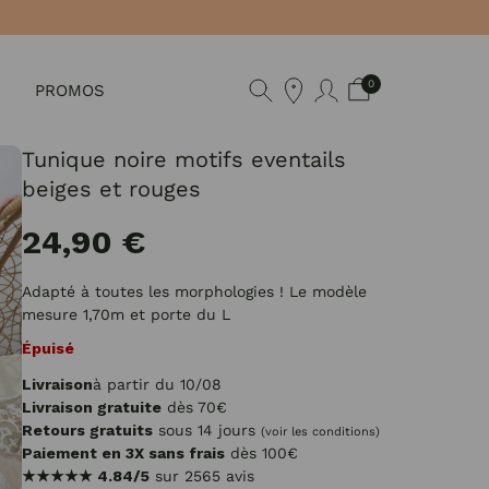
0
PROMOS
Tunique noire motifs eventails
beiges et rouges
24,90 €
Adapté à toutes les morphologies ! Le modèle
mesure 1,70m et porte du L
Épuisé
Livraison
à partir du 10/08
Livraison gratuite
dès 70€
Retours gratuits
sous 14 jours
(voir les conditions)
Paiement en 3X sans frais
dès 100€
★★★★★
4.84/5
sur 2565 avis