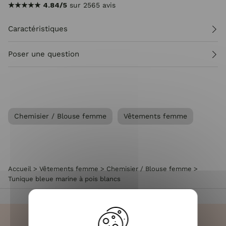
★★★★★
4.84/5
sur 2565 avis
Caractéristiques
Poser une question
Chemisier / Blouse femme
Vêtements femme
Accueil
>
Vêtements femme
>
Chemisier / Blouse femme
>
Tunique bleue marine à pois blancs