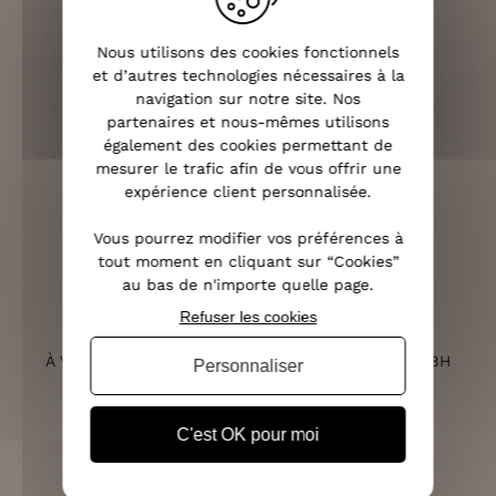
Nous utilisons des cookies fonctionnels
LIVRAISON RAPIDE
et d’autres technologies nécessaires à la
OFFERTE DÈS 70€
navigation sur notre site. Nos
partenaires et nous-mêmes utilisons
également des cookies permettant de
mesurer le trafic afin de vous offrir une
expérience client personnalisée.
RETOURS SOUS 14 JOURS
(VOIR LES CONDITIONS)
Vous pourrez modifier vos préférences à
tout moment en cliquant sur “Cookies”
au bas de n'importe quelle page.
Refuser les cookies
SERVICE CLIENT
À VOTRE ÉCOUTE DU LUNDI AU SAMEDI DE 10H À 18H
Personnaliser
C'est OK pour moi
PAIEMENT 100% SÉCURISÉ