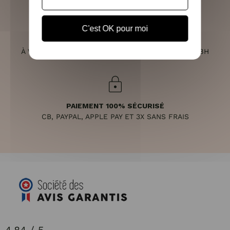
C'est OK pour moi
SERVICE CLIENT
À VOTRE ÉCOUTE DU LUNDI AU SAMEDI DE 10H À 18H
PAIEMENT 100% SÉCURISÉ
CB, PAYPAL, APPLE PAY ET 3X SANS FRAIS