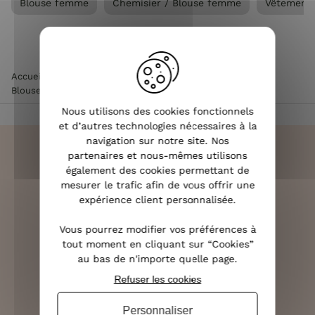
Blouse femme
Chemisier / Blouse femme
Vêtement
Accueil
>
Vêtements femme
>
Chemisier / Blouse femme
>
Blouse femme
>
Blouse femme Emmanuelle bleu marine
Nous utilisons des cookies fonctionnels
et d’autres technologies nécessaires à la
navigation sur notre site. Nos
partenaires et nous-mêmes utilisons
également des cookies permettant de
mesurer le trafic afin de vous offrir une
LIVRAISON RAPIDE
expérience client personnalisée.
OFFERTE DÈS 70€
Vous pourrez modifier vos préférences à
tout moment en cliquant sur “Cookies”
au bas de n'importe quelle page.
Refuser les cookies
RETOURS SOUS 14 JOURS
(VOIR LES CONDITIONS)
Personnaliser