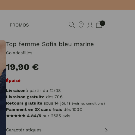
0
PROMOS
Top femme Sofia bleu marine
Coindesfilles
19,90 €
Épuisé
Livraison
à partir du 12/08
Livraison gratuite
dès 70€
Retours gratuits
sous 14 jours
(voir les conditions)
Paiement en 3X sans frais
dès 100€
★★★★★
4.84/5
sur 2565 avis
Caractéristiques