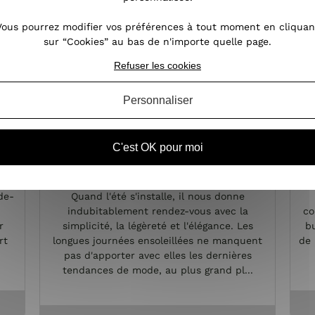
Vous pourrez modifier vos préférences à tout moment en cliquan
sur “Cookies” au bas de n'importe quelle page.
Refuser les cookies
Personnaliser
me
Tee-shirt et top, des must have
C'est OK pour moi
pour un look estival très
p
glamour !
t.
D
de-
Quand l'été s'installe, il nous donne
indubitablement rendez-vous avec la
co
r
simplicité, la légèreté et l'élégance. Les
bu
rt
longues journées ensoleillées ne manquent
de 
pas d'apporter avec elles les dernières
tendances de mode, au plus grand pl...