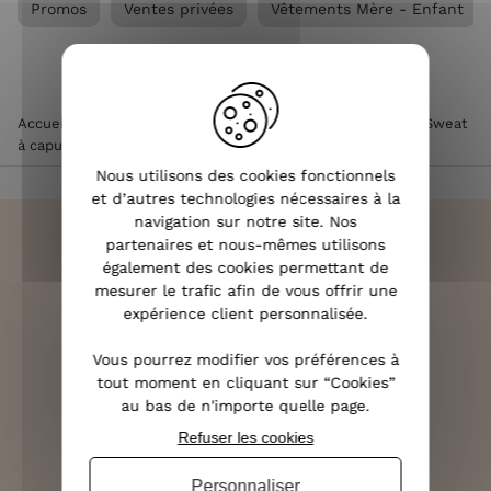
Promos
Ventes privées
Vêtements Mère - Enfant
Accueil
>
Vêtements femme
>
Vêtements Mère - Enfant
>
Sweat
à capuche enfant bleu marine broderie Famille Cool
Nous utilisons des cookies fonctionnels
et d’autres technologies nécessaires à la
navigation sur notre site. Nos
partenaires et nous-mêmes utilisons
également des cookies permettant de
mesurer le trafic afin de vous offrir une
LIVRAISON RAPIDE
expérience client personnalisée.
OFFERTE DÈS 70€
Vous pourrez modifier vos préférences à
tout moment en cliquant sur “Cookies”
au bas de n'importe quelle page.
Refuser les cookies
RETOURS SOUS 14 JOURS
(VOIR LES CONDITIONS)
Personnaliser