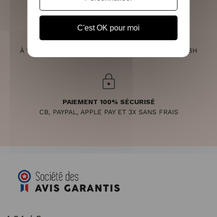
C'est OK pour moi
SERVICE CLIENT
À VOTRE ÉCOUTE DU LUNDI AU SAMEDI DE 10H À 18H
PAIEMENT 100% SÉCURISÉ
CB, PAYPAL, APPLE PAY ET 3X SANS FRAIS