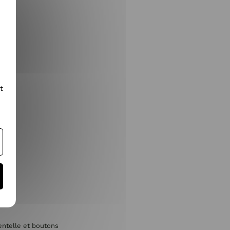
t
me
entelle et boutons