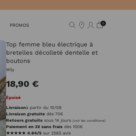
0
PROMOS
Top femme bleu électrique à
bretelles décolleté dentelle et
boutons
Mily
18,90 €
Épuisé
Livraison
à partir du 10/08
Livraison gratuite
dès 70€
Retours gratuits
sous 14 jours
(voir les conditions)
Paiement en 3X sans frais
dès 100€
★★★★★
4.84/5
sur 2565 avis