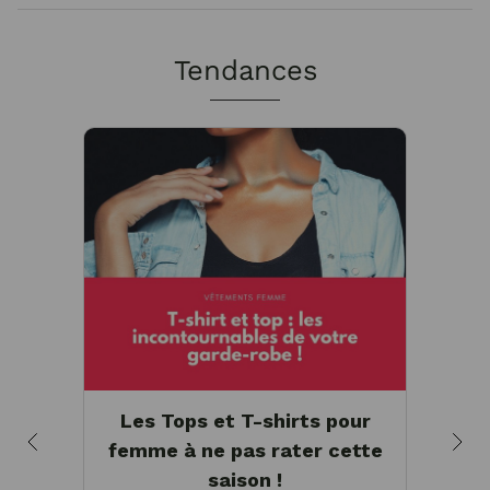
Tendances
Les Tops et T-shirts pour
Tee
femme à ne pas rater cette
ha
saison !