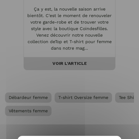
Ça y est, la nouvelle saison arrive
Quan
bientôt. C'est le moment de renouveler
indu
votre garde-robe et de trouver votre
simpli
style avec la boutique Coindesfilles.
lo
Venez découvrir notre nouvelle
manque
collection deTop et T-shirt pour femme
derni
dans notre mag...
VOIR L'ARTICLE
Débardeur femme
T-shirt Oversize femme
Tee Shir
Vêtements femme