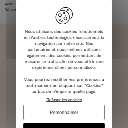
Accueil
>
Vêtements femme
>
Tee Shirt / Top femme
>
Débardeur femme
>
Top blanc oversize imprimé floral
Nous utilisons des cookies fonctionnels
et d’autres technologies nécessaires à la
navigation sur notre site. Nos
partenaires et nous-mêmes utilisons
LIVRAISON RAPIDE
également des cookies permettant de
OFFERTE DÈS 70€
mesurer le trafic afin de vous offrir une
expérience client personnalisée.
Vous pourrez modifier vos préférences à
tout moment en cliquant sur “Cookies”
RETOURS SOUS 14 JOURS
au bas de n'importe quelle page.
(VOIR LES CONDITIONS)
Refuser les cookies
Personnaliser
SERVICE CLIENT