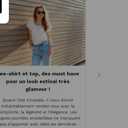
ee-shirt et top, des must have
Quels vêt
pour un look estival très
sa 
glamour !
Vous sans dou
Quand l'été s'installe, il nous donne
morphologie en 
indubitablement rendez-vous avec la
en « V » ? Mai
simplicité, la légèreté et l'élégance. Les
concrètement
ngues journées ensoleillées ne manquent
morphologie et 
pas d'apporter avec elles les dernières
choisir en