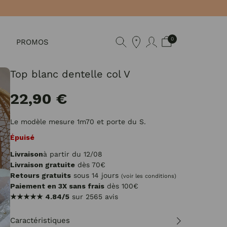
0
PROMOS
Top blanc dentelle col V
22,90 €
Le modèle mesure 1m70 et porte du S.
Épuisé
Livraison
à partir du 12/08
Livraison gratuite
dès 70€
Retours gratuits
sous 14 jours
(voir les conditions)
Paiement en 3X sans frais
dès 100€
★★★★★
4.84/5
sur 2565 avis
Caractéristiques