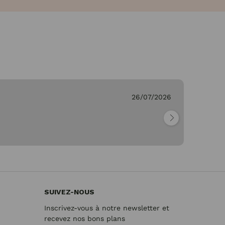
26/07/2026
Ge
"Pa
SUIVEZ-NOUS
Inscrivez-vous à notre newsletter et
recevez nos bons plans