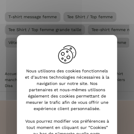
T-shirt message femme
Tee Shirt / Top femme
Tee Shirt / Top femme grande taille
Tee-shirt femme ma
Vêtements Grandes tailles femme
Vêtements femme
Nous utilisons des cookies fonctionnels
Accueil
>
Vêtements femme
>
Tee Shirt / Top femme
>
T-shirt
et d’autres technologies nécessaires à la
manches courtes femme
>
T-shirt femme beach vibes palmiers
navigation sur notre site. Nos
Disa
partenaires et nous-mêmes utilisons
également des cookies permettant de
mesurer le trafic afin de vous offrir une
expérience client personnalisée.
Vous pourrez modifier vos préférences à
tout moment en cliquant sur “Cookies”
LIVRAISON RAPIDE
au bas de n'importe quelle page.