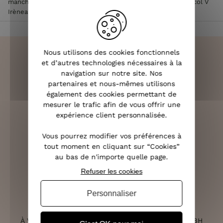
manches courtes femme
>
T-Shirt femme uni bleu marine col V
Irènea
Nous utilisons des cookies fonctionnels
et d’autres technologies nécessaires à la
navigation sur notre site. Nos
partenaires et nous-mêmes utilisons
LIVRAISON RAPIDE
également des cookies permettant de
OFFERTE DÈS 70€
mesurer le trafic afin de vous offrir une
expérience client personnalisée.
Vous pourrez modifier vos préférences à
tout moment en cliquant sur “Cookies”
RETOURS SOUS 14 JOURS
au bas de n'importe quelle page.
(VOIR LES CONDITIONS)
Refuser les cookies
Personnaliser
SERVICE CLIENT
À VOTRE ÉCOUTE DU LUNDI AU SAMEDI DE 10H À 18H