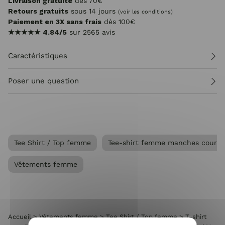
Livraison gratuite
dès 70€
Retours gratuits
sous 14 jours
(voir les conditions)
Paiement en 3X sans frais
dès 100€
★★★★★
4.84/5
sur 2565 avis
Caractéristiques
Poser une question
Tee Shirt / Top femme
Tee-shirt femme manches courte
Vêtements femme
Accueil
>
Vêtements femme
>
Tee Shirt / Top femme
>
T-shirt