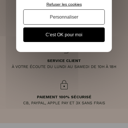
Refuser les cookies
Personnaliser
RETOURS SOUS 14 JOURS
(VOIR LES CONDITIONS)
C'est OK pour moi
SERVICE CLIENT
À VOTRE ÉCOUTE DU LUNDI AU SAMEDI DE 10H À 18H
PAIEMENT 100% SÉCURISÉ
CB, PAYPAL, APPLE PAY ET 3X SANS FRAIS