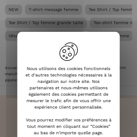
NEW
T-shirt message femme
Tee Shirt / Top femme
Tee Shirt / Top femme grande taille
Tee-shirt femme ma
Vêtements Grandes tailles femme
Vêtements femme
Accueil
>
Vêtements femme
>
Tee Shirt / Top femme
>
T-shirt
Nous utilisons des cookies fonctionnels
manches courtes femme
>
T-Shirt femme blanc broderie
et d’autres technologies nécessaires à la
pipelette marine
navigation sur notre site. Nos
partenaires et nous-mêmes utilisons
également des cookies permettant de
mesurer le trafic afin de vous offrir une
expérience client personnalisée.
Vous pourrez modifier vos préférences à
LIVRAISON RAPIDE
tout moment en cliquant sur “Cookies”
OFFERTE DÈS 70€
au bas de n'importe quelle page.