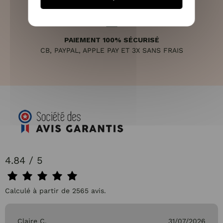
PAIEMENT 100% SÉCURISÉ
CB, PAYPAL, APPLE PAY ET 3X SANS FRAIS
4.84 / 5
Calculé à partir de 2565 avis.
Claire C.
31/07/2026