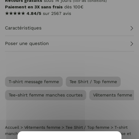
Retours gratuits
sous 14 jours
(voir les conditions)
Paiement en 3X sans frais
dès 100€
★★★★★
4.84/5
sur 2567 avis
Caractéristiques
Poser une question
T-shirt message femme
Tee Shirt / Top femme
Tee-shirt femme manches courtes
Vêtements femme
Accueil
>
Vêtements femme
>
Tee Shirt / Top femme
>
T-shirt
manches courtes femme
>
T-shirt femme blanc le soleil rose et