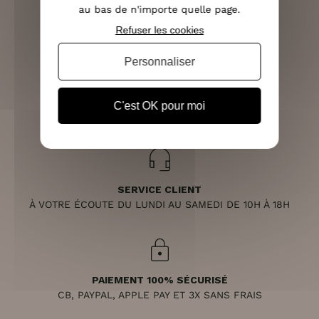
LIVRAISON RAPIDE
au bas de n'importe quelle page.
OFFERTE DÈS 70€
Refuser les cookies
Personnaliser
RETOURS SOUS 14 JOURS
C'est OK pour moi
(VOIR LES CONDITIONS)
SERVICE CLIENT
À VOTRE ÉCOUTE DU LUNDI AU SAMEDI DE 10H À 18H
PAIEMENT 100% SÉCURISÉ
CB, PAYPAL, APPLE PAY ET 3X SANS FRAIS