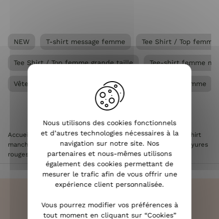
NEW
T-shirt message femme
Tee Shirt / Top femme
Tee Shirt / Top femme grande taille
Tee-shirt femme ma
Vêtements Grandes tailles femme
Vêtements femme
Nous utilisons des cookies fonctionnels
et d’autres technologies nécessaires à la
Accueil
>
Vêtements femme
>
Tee Shirt / Top femme
>
T-shirt
navigation sur notre site. Nos
manches courtes femme
>
T-Shirt femme blanc bichette rayures
partenaires et nous-mêmes utilisons
rouges
également des cookies permettant de
mesurer le trafic afin de vous offrir une
expérience client personnalisée.
Vous pourrez modifier vos préférences à
tout moment en cliquant sur “Cookies”