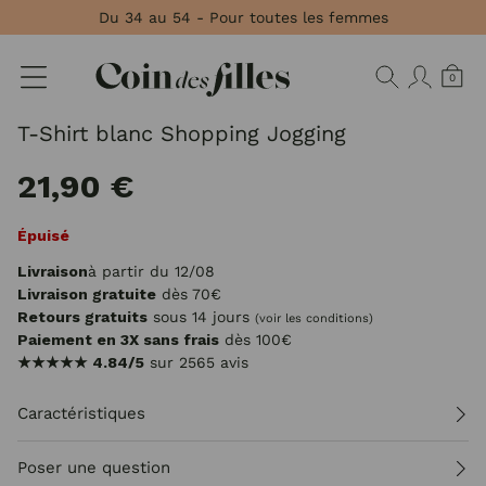
Panneau de gestion des cookies
Du 34 au 54 - Pour toutes les femmes
0
T-Shirt blanc Shopping Jogging
21,90 €
Épuisé
Livraison
à partir du 12/08
Livraison gratuite
dès 70€
Retours gratuits
sous 14 jours
(voir les conditions)
Paiement en 3X sans frais
dès 100€
★★★★★
4.84/5
sur 2565 avis
Caractéristiques
Poser une question