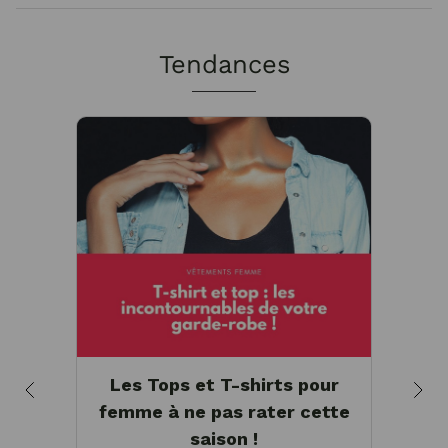
Tendances
Les Tops et T-shirts pour
Tee
femme à ne pas rater cette
ha
saison !