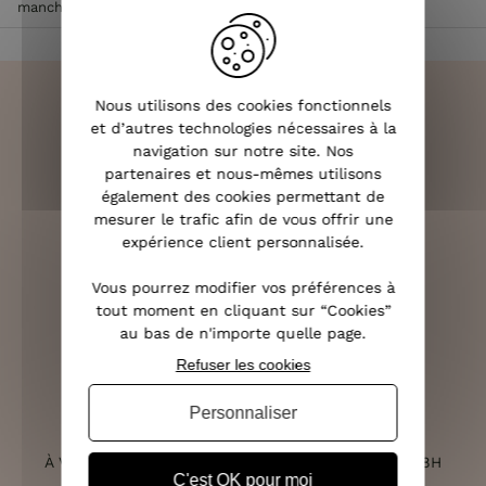
manches courtes femme
>
T-Shirt blanc Shopping Jogging
Nous utilisons des cookies fonctionnels
et d’autres technologies nécessaires à la
navigation sur notre site. Nos
LIVRAISON RAPIDE
partenaires et nous-mêmes utilisons
OFFERTE DÈS 70€
également des cookies permettant de
mesurer le trafic afin de vous offrir une
expérience client personnalisée.
Vous pourrez modifier vos préférences à
RETOURS SOUS 14 JOURS
tout moment en cliquant sur “Cookies”
(VOIR LES CONDITIONS)
au bas de n'importe quelle page.
Refuser les cookies
Personnaliser
SERVICE CLIENT
À VOTRE ÉCOUTE DU LUNDI AU SAMEDI DE 10H À 18H
C'est OK pour moi