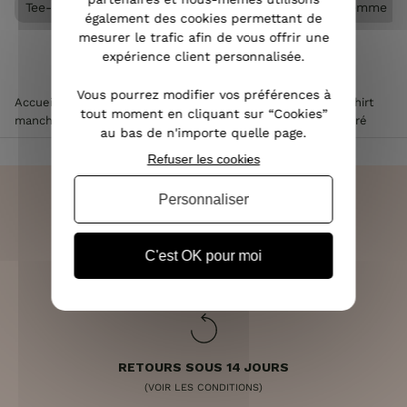
Tee-shirt femme manches courtes
Vêtements femme
également des cookies permettant de
mesurer le trafic afin de vous offrir une
expérience client personnalisée.
Vous pourrez modifier vos préférences à
Accueil
>
Vêtements femme
>
Tee Shirt / Top femme
>
T-shirt
tout moment en cliquant sur “Cookies”
manches courtes femme
>
T-Shirt blanc Oohlala rose poudré
au bas de n'importe quelle page.
Refuser les cookies
Personnaliser
LIVRAISON RAPIDE
C'est OK pour moi
OFFERTE DÈS 70€
RETOURS SOUS 14 JOURS
(VOIR LES CONDITIONS)