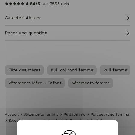
★★★★★
4.84/5
sur 2565 avis
Caractéristiques
Poser une question
Fête des mères
Pull col rond femme
Pull femme
Vêtements Mère - Enfant
Vêtements femme
Accueil
>
Vêtements femme
>
Pull femme
>
Pull col rond femme
>
Sweat femme rouge broderie Telle mère telle fille