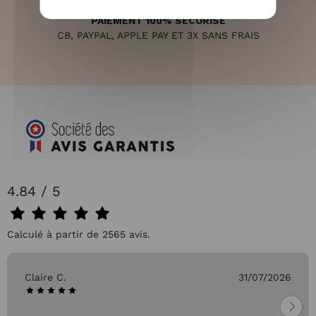
PAIEMENT 100% SÉCURISÉ
CB, PAYPAL, APPLE PAY ET 3X SANS FRAIS
4.84 / 5
Calculé à partir de 2565 avis.
Claire C.
31/07/2026