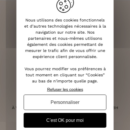
Nous utilisons des cookies fonctionnels
et d’autres technologies nécessaires à la
LIVRAISON RAPIDE
navigation sur notre site. Nos
OFFERTE DÈS 70€
partenaires et nous-mêmes utilisons
également des cookies permettant de
mesurer le trafic afin de vous offrir une
expérience client personnalisée.
RETOURS SOUS 14 JOURS
Vous pourrez modifier vos préférences à
(VOIR LES CONDITIONS)
tout moment en cliquant sur “Cookies”
au bas de n'importe quelle page.
Refuser les cookies
SERVICE CLIENT
Personnaliser
À VOTRE ÉCOUTE DU LUNDI AU SAMEDI DE 10H À 18H
C'est OK pour moi