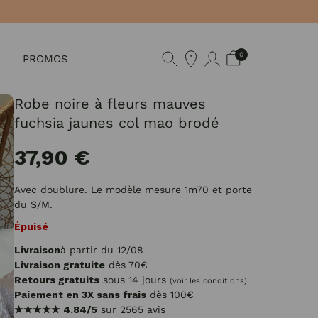
0
PROMOS
Robe noire à fleurs mauves
fuchsia jaunes col mao brodé
37,90 €
Avec doublure. Le modèle mesure 1m70 et porte
du S/M.
Épuisé
Livraison
à partir du 12/08
Livraison gratuite
dès 70€
Retours gratuits
sous 14 jours
(voir les conditions)
Paiement en 3X sans frais
dès 100€
★★★★★
4.84/5
sur 2565 avis