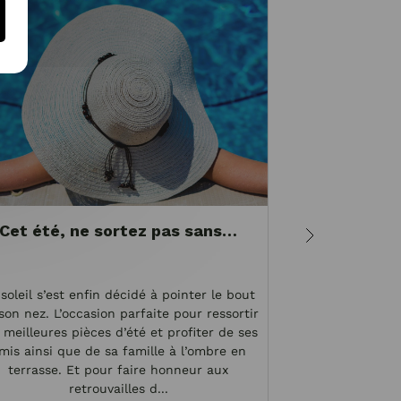
Cet été, ne sortez pas sans…
Morphol
vête
soleil s’est enfin décidé à pointer le bout
Vos hanches son
son nez. L’occasion parfaite pour ressortir
épaules ? Vous 
 meilleures pièces d’été et profiter de ses
de doute, vous
mis ainsi que de sa famille à l’ombre en
Cette morpholog
terrasse. Et pour faire honneur aux
féminine et f
retrouvailles d...
Toutefo