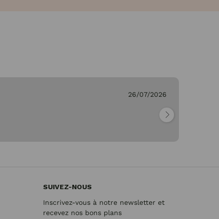
Genevieve C.
26/07/
"Parfait"
SUIVEZ-NOUS
Inscrivez-vous à notre newsletter et
recevez nos bons plans