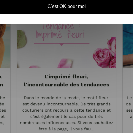
C'est OK pour moi
k
L'imprimé fleuri,
on
l'incontournable des tendances
obe
Dans le monde de la mode, le motif fleuri
Le 
ée
est devenu incontournable. De très grands
de 
des
couturiers ont recours à cette tendance et
ses
 et
c’est également le cas pour de très
a
es,
nombreuses influenceuses. Si vous souhaitez
être à la page, il vous fau...