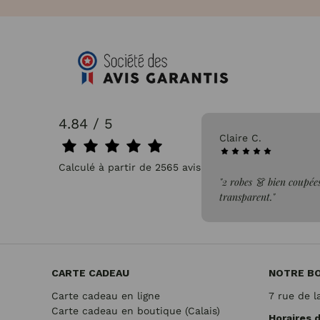
4.84 / 5
31/07/2026
P
Calculé à partir de 2565 avis.
bien coupées dans un tissus léger, confortable et non
"
."
CARTE CADEAU
NOTRE B
Carte cadeau en ligne
7 rue de l
Carte cadeau en boutique (Calais)
Horaires 