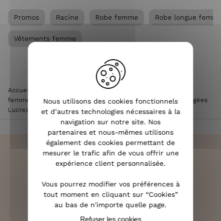
Promos
Racine
Robe femme
Robe longue femm
Vêtements femme
Accueil
>
Vêtements femme
>
Robe femme
>
Robe longue
femme
>
Robe longue femme fluide à bretelles fleurs orangées
Nous utilisons des cookies fonctionnels
Lucrezia
et d’autres technologies nécessaires à la
navigation sur notre site. Nos
partenaires et nous-mêmes utilisons
également des cookies permettant de
mesurer le trafic afin de vous offrir une
expérience client personnalisée.
LIVRAISON RAPIDE
Vous pourrez modifier vos préférences à
OFFERTE DÈS 70€
tout moment en cliquant sur “Cookies”
au bas de n'importe quelle page.
Refuser les cookies