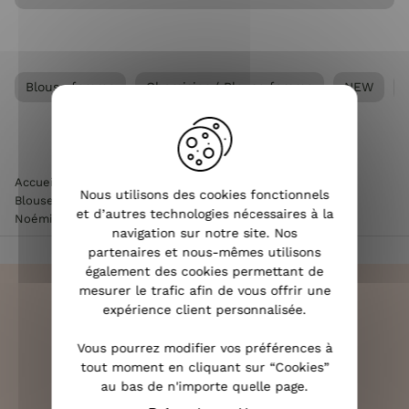
Blouse femme
Chemisier / Blouse femme
NEW
Accueil
>
Vêtements femme
>
Chemisier / Blouse femme
>
Nous utilisons des cookies fonctionnels
Blouse femme
>
Blouse femme écrue fleurs roses rouges
et d’autres technologies nécessaires à la
Noémie
navigation sur notre site. Nos
partenaires et nous-mêmes utilisons
également des cookies permettant de
mesurer le trafic afin de vous offrir une
expérience client personnalisée.
Vous pourrez modifier vos préférences à
LIVRAISON RAPIDE
tout moment en cliquant sur “Cookies”
OFFERTE DÈS 70€
au bas de n'importe quelle page.