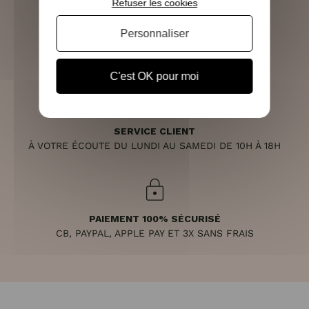
Refuser les cookies
Personnaliser
RETOURS SOUS 14 JOURS
(VOIR LES CONDITIONS)
C'est OK pour moi
SERVICE CLIENT
À VOTRE ÉCOUTE DU LUNDI AU SAMEDI DE 10H À 18H
PAIEMENT 100% SÉCURISÉ
CB, PAYPAL, APPLE PAY ET 3X SANS FRAIS