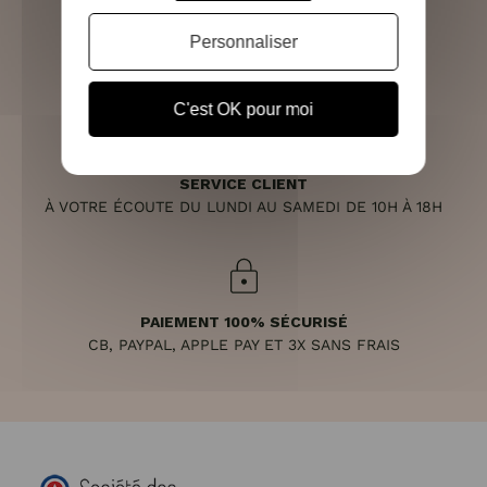
Personnaliser
RETOURS SOUS 14 JOURS
(VOIR LES CONDITIONS)
C'est OK pour moi
SERVICE CLIENT
À VOTRE ÉCOUTE DU LUNDI AU SAMEDI DE 10H À 18H
PAIEMENT 100% SÉCURISÉ
CB, PAYPAL, APPLE PAY ET 3X SANS FRAIS