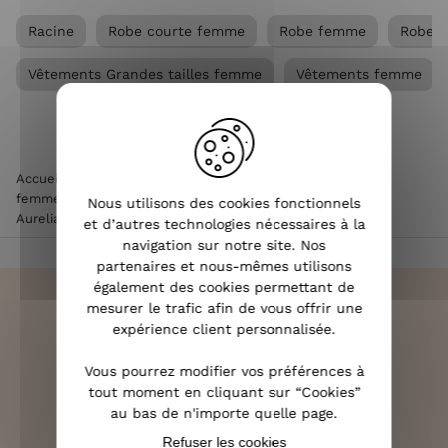
Racine
Robe courte femme
Robe femme
Robe f
Vêtements Grandes tailles femme
Vêtements femme
Accueil
>
Vêtements femme
>
Robe femme
>
Robe courte
femme
>
Robe courte femme écrue fleurs roses orangées
Nous utilisons des cookies fonctionnels
Aurelia
et d’autres technologies nécessaires à la
navigation sur notre site. Nos
partenaires et nous-mêmes utilisons
également des cookies permettant de
mesurer le trafic afin de vous offrir une
expérience client personnalisée.
LIVRAISON RAPIDE
Vous pourrez modifier vos préférences à
OFFERTE DÈS 70€
tout moment en cliquant sur “Cookies”
au bas de n'importe quelle page.
Refuser les cookies