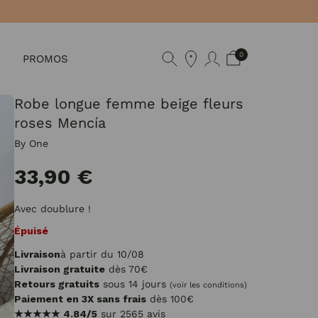
0
PROMOS
Robe longue femme beige fleurs
roses Mencía
By One
33,90 €
Avec doublure !
Épuisé
Livraison
à partir du 10/08
Livraison gratuite
dès 70€
Retours gratuits
sous 14 jours
(voir les conditions)
Paiement en 3X sans frais
dès 100€
★★★★★
4.84/5
sur 2565 avis