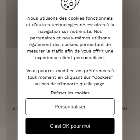
Nous utilisons des cookies fonctionnels
LIVRAISON RAPIDE
et d’autres technologies nécessaires à la
OFFERTE DÈS 70€
navigation sur notre site. Nos
partenaires et nous-mêmes utilisons
également des cookies permettant de
mesurer le trafic afin de vous offrir une
expérience client personnalisée.
RETOURS SOUS 14 JOURS
(VOIR LES CONDITIONS)
Vous pourrez modifier vos préférences à
tout moment en cliquant sur “Cookies”
au bas de n'importe quelle page.
Refuser les cookies
SERVICE CLIENT
Personnaliser
À VOTRE ÉCOUTE DU LUNDI AU SAMEDI DE 10H À 18H
C'est OK pour moi