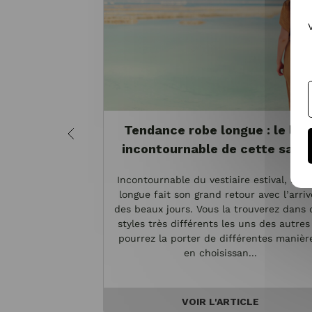
Tendance robe longue : le loo
incontournable de cette sais
Incontournable du vestiaire estival, la r
longue fait son grand retour avec l’arriv
des beaux jours. Vous la trouverez dans 
styles très différents les uns des autres
pourrez la porter de différentes manièr
en choisissan...
VOIR L'ARTICLE