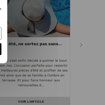
t
Cet été, ne sortez pas sans…
Morphol
vête
soleil s’est enfin décidé à pointer le bout
Vos hanches son
son nez. L’occasion parfaite pour ressortir
épaules ? Vous 
 meilleures pièces d’été et profiter de ses
de doute, vous
mis ainsi que de sa famille à l’ombre en
Cette morpholog
terrasse. Et pour faire honneur aux
féminine et f
retrouvailles d...
Toutefo
VOIR L'ARTICLE
V