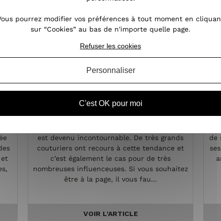
Vous pourrez modifier vos préférences à tout moment en cliquan
sur “Cookies” au bas de n'importe quelle page.
Refuser les cookies
Personnaliser
k
L'imprimé fleuri,
C'est OK pour moi
on
l'incontournable des tendances
obe
Dans le monde de la mode, le motif fleuri
Le 
ée
est devenu incontournable. De très grands
de 
des
couturiers ont recours à cette tendance et
ses
 et
c’est également le cas pour de très
a
es,
nombreuses influenceuses. Si vous souhaitez
être à la page, il vous fau...
VOIR L'ARTICLE