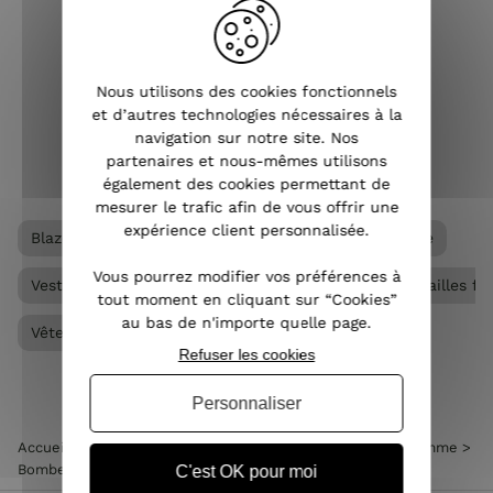
printemps mais aussi désormais à la
nég
saison Automne/Hiver. Cette pièce
d'un
iconique a su se faire apprécier pour
avec 
s'imposer dans le dressi...
fraî
Nous utilisons des cookies fonctionnels
et d’autres technologies nécessaires à la
VOIR L'ARTICLE
navigation sur notre site. Nos
partenaires et nous-mêmes utilisons
également des cookies permettant de
mesurer le trafic afin de vous offrir une
expérience client personnalisée.
Blazer femme
Bombers femme
Veste femme
Vous pourrez modifier vos préférences à
Veste femme grande taille
Vêtements Grandes tailles f
tout moment en cliquant sur “Cookies”
au bas de n'importe quelle page.
Vêtements femme
Refuser les cookies
Personnaliser
Accueil
>
Vêtements femme
>
Veste femme
>
Bombers femme
>
Bombers femme écru feuillage bleu
C'est OK pour moi