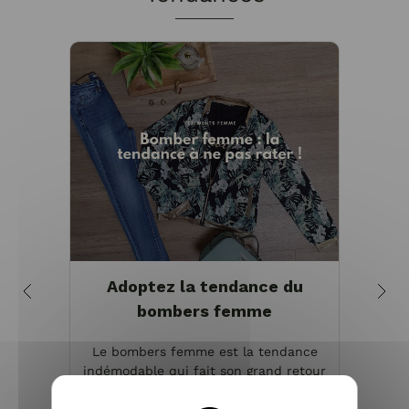
Adoptez la tendance du
bombers femme
de
Le bombers femme est la tendance
indémodable qui fait son grand retour
La ve
chaque année à la mi saison au
de