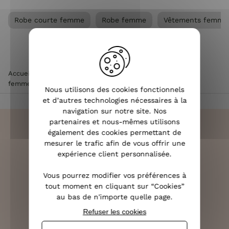
Robe courte femme
Robe femme
Vêtements femme
Accueil
>
Vêtements femme
>
Robe femme
>
Robe courte
femme
>
Robe en jean brut femme Eustelle
Nous utilisons des cookies fonctionnels
et d’autres technologies nécessaires à la
navigation sur notre site. Nos
partenaires et nous-mêmes utilisons
également des cookies permettant de
mesurer le trafic afin de vous offrir une
expérience client personnalisée.
LIVRAISON RAPIDE
OFFERTE DÈS 70€
Vous pourrez modifier vos préférences à
tout moment en cliquant sur “Cookies”
au bas de n'importe quelle page.
Refuser les cookies
RETOURS SOUS 14 JOURS